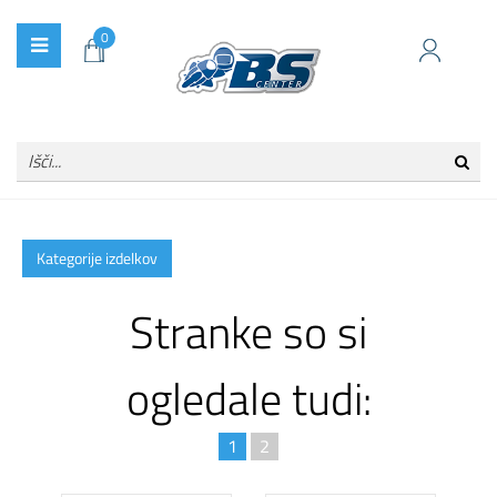
0
Kategorije izdelkov
Stranke so si
ogledale tudi:
1
2