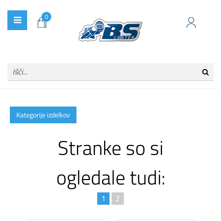
0
Kategorije izdelkov
Stranke so si
ogledale tudi:
1
2