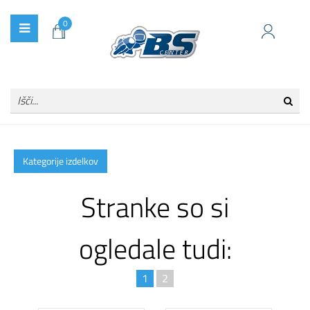
0
Kategorije izdelkov
Stranke so si
ogledale tudi:
1
2