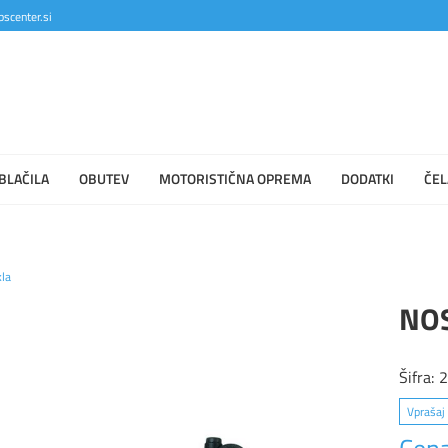
scenter.si
BLAČILA
OBUTEV
MOTORISTIČNA OPREMA
DODATKI
ČEL
kla
NOS
Šifra:
Vprašaj 