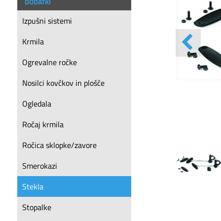
DODATKI
Izpušni sistemi
Krmila
Ogrevalne ročke
Nosilci kovčkov in plošče
Ogledala
Ročaj krmila
Ročica sklopke/zavore
Smerokazi
Stekla
Stopalke