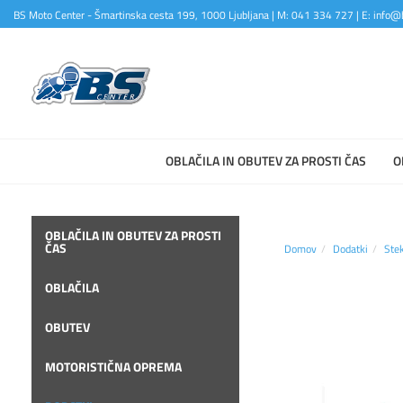
BS Moto Center - Šmartinska cesta 199, 1000 Ljubljana | M: 041 334 727 | E: info@b
OBLAČILA IN OBUTEV ZA PROSTI ČAS
O
OBLAČILA IN OBUTEV ZA PROSTI
ČAS
Domov
Dodatki
Ste
OBLAČILA
OBUTEV
MOTORISTIČNA OPREMA