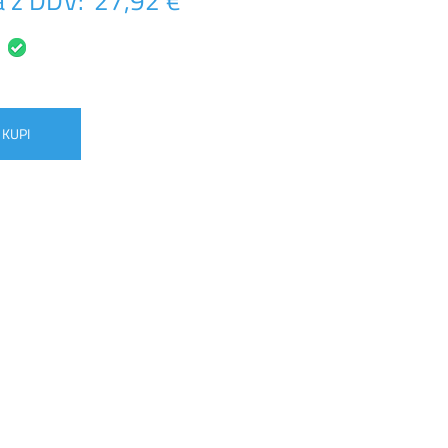
 z DDV:
27,92 €
KUPI