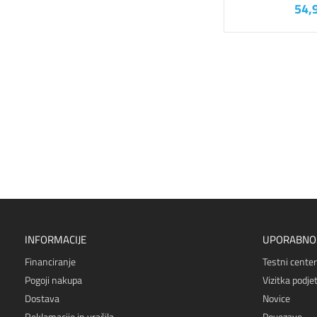
54,
INFORMACIJE
UPORABNO
Financiranje
Testni center
Pogoji nakupa
Vizitka podjet
Dostava
Novice
Reklamacije in vračila
Povezave