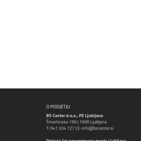
O PODJETJU
BS Center d.o.o., PE Ljubljana
Šmartinska 199 | 1000 Ljubljana
T: 041 334 727 | E: info@bscenter.si
Delovni čas prevzemnega mesta Ljubljana