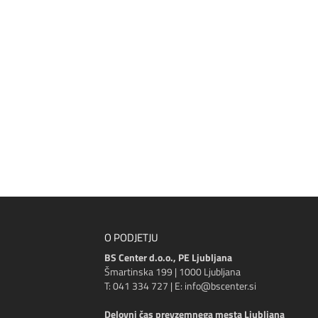
O PODJETJU
BS Center d.o.o., PE Ljubljana
Šmartinska 199 | 1000 Ljubljana
T: 041 334 727 | E: info@bscenter.si
Delovni čas prevzemnega mesta Ljubljana