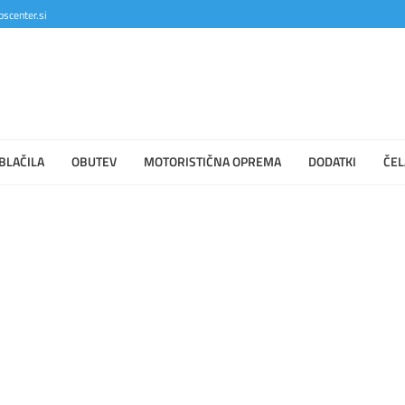
scenter.si
BLAČILA
OBUTEV
MOTORISTIČNA OPREMA
DODATKI
ČEL