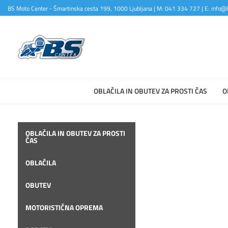
BS Moto Center - Šmartinska cesta 199, 1000 Ljubljana | M: 041 334 727 | E: info@b
OBLAČILA IN OBUTEV ZA PROSTI ČAS
O
OBLAČILA IN OBUTEV ZA PROSTI
ČAS
OBLAČILA
OBUTEV
MOTORISTIČNA OPREMA