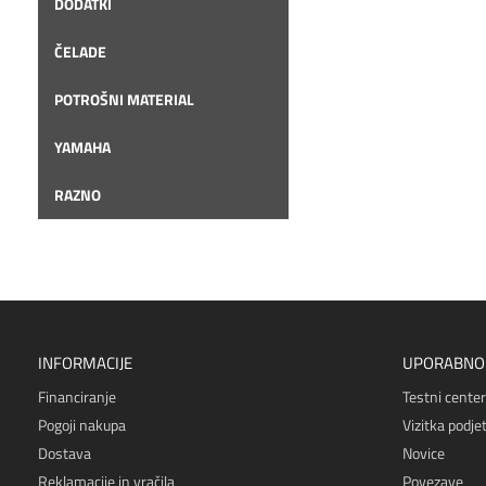
DODATKI
ČELADE
POTROŠNI MATERIAL
YAMAHA
RAZNO
INFORMACIJE
UPORABNO
Financiranje
Testni center
Pogoji nakupa
Vizitka podjet
Dostava
Novice
Reklamacije in vračila
Povezave