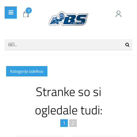
0
Kategorije izdelkov
Stranke so si
ogledale tudi:
1
2