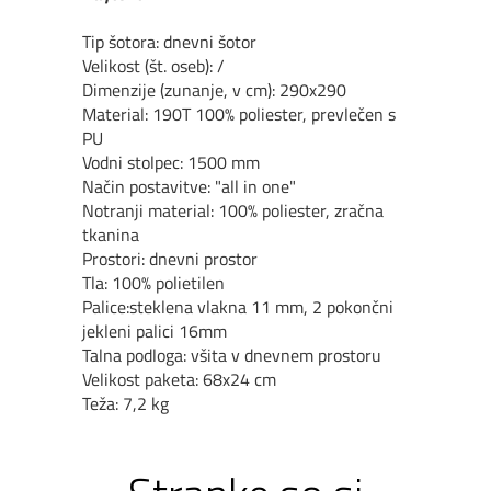
Tip šotora: dnevni šotor
Velikost (št. oseb): /
Dimenzije (zunanje, v cm): 290x290
Material: 190T 100% poliester, prevlečen s
PU
Vodni stolpec: 1500 mm
Način postavitve: "all in one"
Notranji material: 100% poliester, zračna
tkanina
Prostori: dnevni prostor
Tla: 100% polietilen
Palice:
steklena vlakna 11 mm, 2 pokončni
jekleni palici 16mm
Talna podloga: všita v dnevnem prostoru
Velikost paketa: 68x24 cm
Teža: 7,2 kg