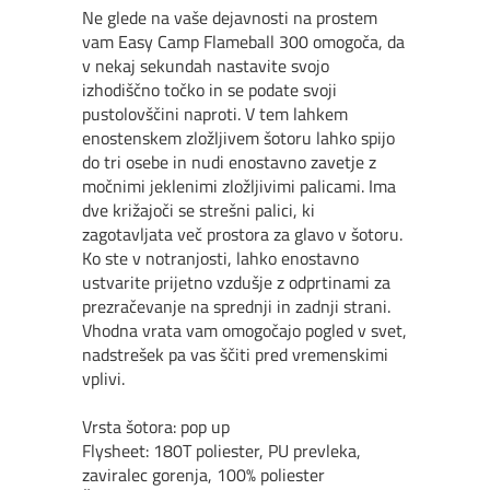
Ne glede na vaše dejavnosti na prostem
vam Easy Camp Flameball 300 omogoča, da
v nekaj sekundah nastavite svojo
izhodiščno točko in se podate svoji
pustolovščini naproti. V tem lahkem
enostenskem zložljivem šotoru lahko spijo
do tri osebe in nudi enostavno zavetje z
močnimi jeklenimi zložljivimi palicami. Ima
dve križajoči se strešni palici, ki
zagotavljata več prostora za glavo v šotoru.
Ko ste v notranjosti, lahko enostavno
ustvarite prijetno vzdušje z odprtinami za
prezračevanje na sprednji in zadnji strani.
Vhodna vrata vam omogočajo pogled v svet,
nadstrešek pa vas ščiti pred vremenskimi
vplivi.
Vrsta šotora: pop up
Flysheet: 180T poliester, PU prevleka,
zaviralec gorenja, 100% poliester