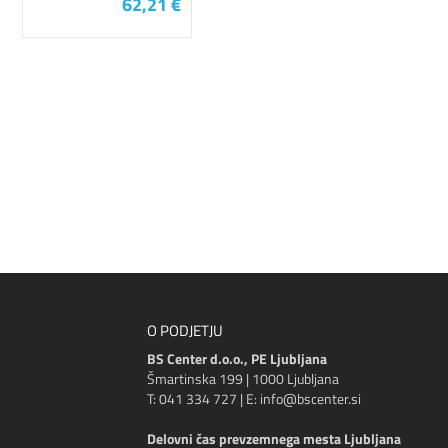
62,21 €
O PODJETJU
BS Center d.o.o., PE Ljubljana
Šmartinska 199 | 1000 Ljubljana
T: 041 334 727 | E: info@bscenter.si
Delovni čas prevzemnega mesta Ljubljana