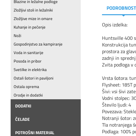
Blazine in ležalne podloge
PODROBNOST
Zložljivi stoli in ležalniki
Zložljive mize in omare
Opis izdelka:
Kuhanje in pečenje
Noži
Huntsville 400 s
Konstrukcija tun
Gospodinjstvo za kampiranje
prostora za glav
Voda in sanitarije
zadnji in spredn
Posoda in pribor
Zvita podloga v o
Svetilke in elektrika
Vrsta šotora: tun
Ostali šotori in paviljoni
Flysheet: 185T p
Ostala oprema
Šivi: vsi šivi zat
Orodje in dodatki
Vodni stolpec: 
Število ljudi: 4
DODATKI
Povezava: Stek
Notranji šotor: 
ČELADE
Tla notranjega š
Podlaga: 100% po
POTROŠNI MATERIAL