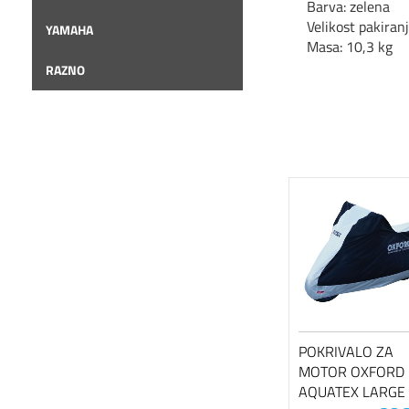
Barva: zelena
V
elikost pakiranj
YAMAHA
Masa
:
10,3 kg
RAZNO
POKRIVALO ZA
MOTOR OXFORD
AQUATEX LARGE