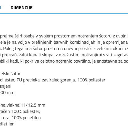
I
DIMENZIJE
prejme štiri osebe v svojem prostornem notranjem šotoru z dvojnim
ela je na voljo v prefinjenih barvnih kombinacijah in je opremljena
o. Poleg tega ima šotor prostoren dnevni prostor z velikimi okni in
ji prezračevalni kanali skupaj z mrežastimi notranjimi vrati zagotav
bliki kadi, ki pokriva celotno notranjo površino, je enostavna za od
elski šotor
oliester, PU prevleka, zaviralec gorenja, 100% poliester
esnjeni
3000 mm
lena vlakna 11/12,5 mm
zračen 100% poliester,
otora: 100% polietilen
lietilen