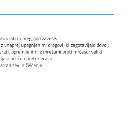
i vrati in pregrado zavese.
 z vnaprej upognjenimi drogovi, ki zagotavljajo dovolj
 vrati, opremljenimi z mrežami proti mrčesu; veliki
ljajo odličen pretok zraka.
stranitev in čiščenje.