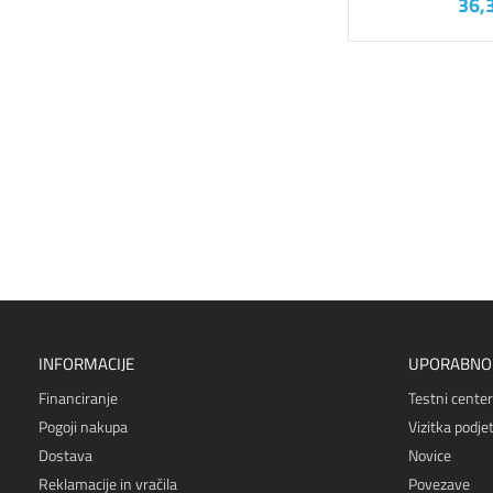
36,
INFORMACIJE
UPORABNO
Financiranje
Testni center
Pogoji nakupa
Vizitka podjet
Dostava
Novice
Reklamacije in vračila
Povezave