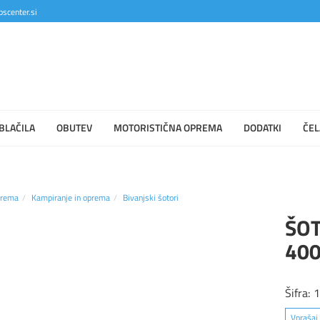
scenter.si
BLAČILA
OBUTEV
MOTORISTIČNA OPREMA
DODATKI
ČEL
prema
Kampiranje in oprema
Bivanjski šotori
ŠO
40
Šifra:
Vprašaj 