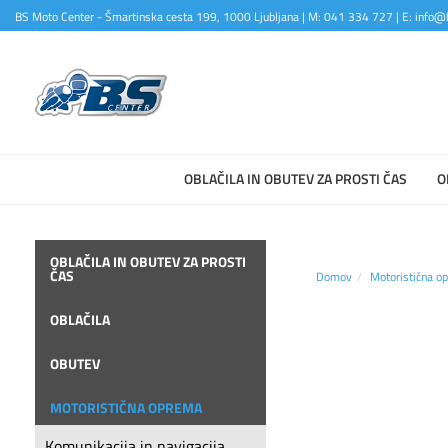
BS Moto Center - Šmartinska cesta 199, 1000 Ljubljana | M: 041 334 727 | E: info@b
OBLAČILA IN OBUTEV ZA PROSTI ČAS
O
OBLAČILA IN OBUTEV ZA PROSTI
ČAS
Domov
Motoristična o
OBLAČILA
OBUTEV
MOTORISTIČNA OPREMA
Komunikacija in navigacija