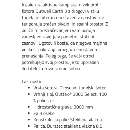
Idealen za aktivne kampiste, nizek profil
šotora Outwell Earth 3 z drogovi v stilu
tunela je hiter in enostaven za postavitev
ter ponuja zračen bivalni in spalni prostor. Z
odličnim prezračevanjem vam ponuja
zanesljivo zavetje v pametni, stabilni
zasnovi. Ugotovili boste, da njegova majhna
velikost pakiranja omogoča enostavno
prenašanje. Poleg tega, če vaši otroci
potrebujejo svoj prostor, je to uporaben
dodatek k družinskemu šotoru.
Lastnosti:
Vrsta šotora: Dvosobni tunelski šotor
Vrhnji sloj: Outtex® 3000 Select, 100
% poliester
Hidrostatična glava: 3000 mm
Za 3 osebe
Konstrukcija palic: Steklena vlakna
Palice: Duratec steklena vlakna 8,5