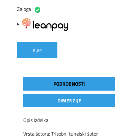
Zaloga
KUPI
PODROBNOSTI
DIMENZIJE
Opis izdelka:
Vrsta š
otora:
Trisobni tunelski
š
otor