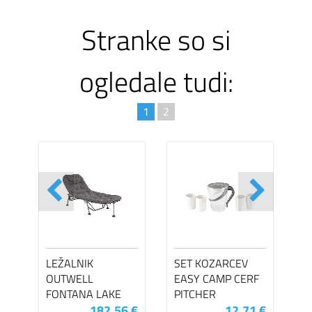
Stranke so si
ogledale tudi:
1
2
LEŽALNIK
SET KOZARCEV
OUTWELL
EASY CAMP CERF
FONTANA LAKE
PITCHER
182,56 €
12,71 €