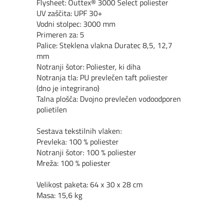
Flysheet:
Outtex® 3000 Select poliester
UV za
šč
ita:
UPF 30+
Vodni stolpec
:
3000 mm
Primeren za: 5
Palice:
Steklena vlakna Duratec 8,5, 12,7
mm
Notranji
š
otor:
Poliester, ki diha
Notranja tla:
PU prevle
č
en taft poliester
(dno je integrirano)
Talna plo
šč
a:
Dvojno prevle
č
en vodoodporen
polietilen
Sestava tekstilnih vlaken:
Prevleka: 100 % poliester
Notranji
š
otor: 100 % poliester
Mre
ž
a: 100 % poliester
Velikost paketa:
64
x 3
0
x
28
cm
Masa: 15,6 kg