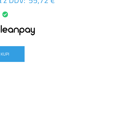
 z DDV:
55,72 €
KUPI