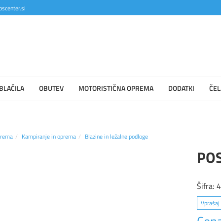
scenter.si
BLAČILA
OBUTEV
MOTORISTIČNA OPREMA
DODATKI
ČEL
prema
Kampiranje in oprema
Blazine in ležalne podloge
POS
Šifra:
Vprašaj 