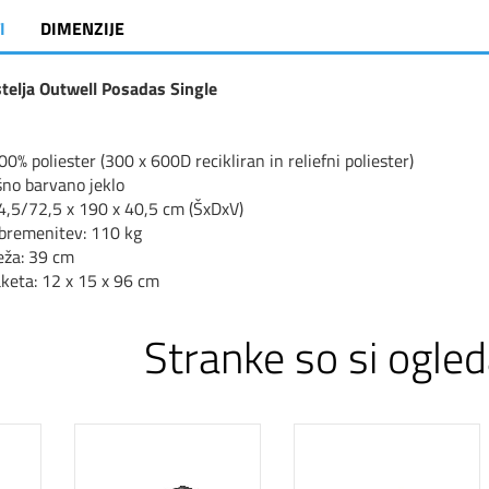
I
DIMENZIJE
telja Outwell Posadas Single
0% poliester (300 x 600D recikliran in reliefni poliester)
šno barvano jeklo
64,5/72,5 x 190 x 40,5 cm (ŠxDxV)
bremenitev: 110 kg
eža: 39 cm
aketa: 12 x 15 x 96 cm
Stranke so si ogled