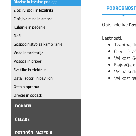
Blazine in ležalne podloge
PODROBNOST
Zložljivi stoli in ležalniki
Zložljive mize in omare
Opis izdelka:
Pos
Kuhanje in pečenje
Noži
Lastnosti:
Tkanina: 10
Gospodinjstvo za kampiranje
Okvir: Pra
Voda in sanitarije
Velikost: 
Posoda in pribor
Največja o
Svetilke in elektrika
Višina sed
Velikost p
Ostali šotori in paviljoni
Ostala oprema
Orodje in dodatki
DODATKI
ČELADE
POTROŠNI MATERIAL