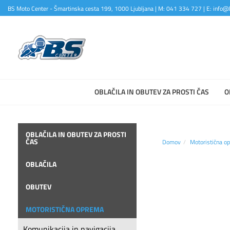
BS Moto Center - Šmartinska cesta 199, 1000 Ljubljana | M: 041 334 727 | E: info@b
OBLAČILA IN OBUTEV ZA PROSTI ČAS
O
OBLAČILA IN OBUTEV ZA PROSTI
ČAS
Domov
Motoristična o
OBLAČILA
OBUTEV
MOTORISTIČNA OPREMA
Komunikacija in navigacija