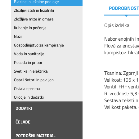
Blazine in ležalne podloge
PODROBNOST
Zložljivi stoli in ležalniki
Zložljive mize in omare
Opis izdelka:
Kuhanje in pečenje
Noži
Nabor enojnih in
Flow) za enostav
Gospodinjstvo za kampiranje
kampistov, hkrat
Voda in sanitarije
Posoda in pribor
Svetilke in elektrika
Tkanina: Zgornji
Velikost: 195 x 1
Ostali šotori in paviljoni
Ventil: FHF venti
Ostala oprema
R-vrednost: 5,3 
Orodje in dodatki
Sestava tekstiln
Velikost paketa:
DODATKI
ČELADE
POTROŠNI MATERIAL