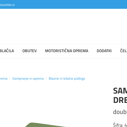
scenter.si
BLAČILA
OBUTEV
MOTORISTIČNA OPREMA
DODATKI
ČEL
prema
Kampiranje in oprema
Blazine in ležalne podloge
SA
DR
doub
Šifra: