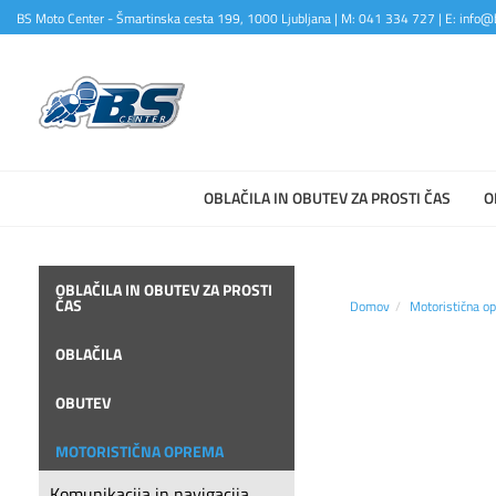
BS Moto Center - Šmartinska cesta 199, 1000 Ljubljana | M: 041 334 727 | E: info@b
OBLAČILA IN OBUTEV ZA PROSTI ČAS
O
OBLAČILA IN OBUTEV ZA PROSTI
ČAS
Domov
Motoristična o
OBLAČILA
OBUTEV
MOTORISTIČNA OPREMA
Komunikacija in navigacija