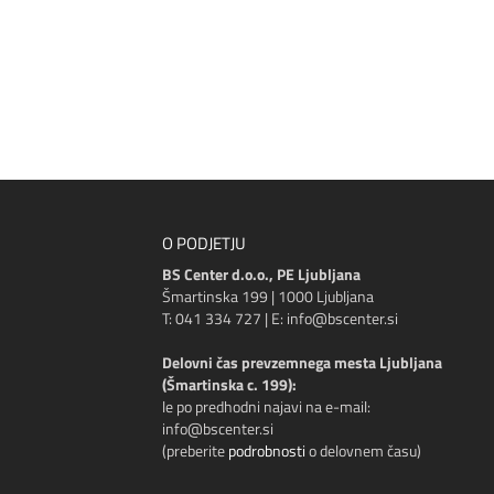
O PODJETJU
BS Center d.o.o., PE Ljubljana
Šmartinska 199 | 1000 Ljubljana
T: 041 334 727 | E: info@bscenter.si
Delovni čas prevzemnega mesta Ljubljana
(Šmartinska c. 199):
le po predhodni najavi na e-mail:
info@bscenter.si
(preberite
podrobnosti
o delovnem času)