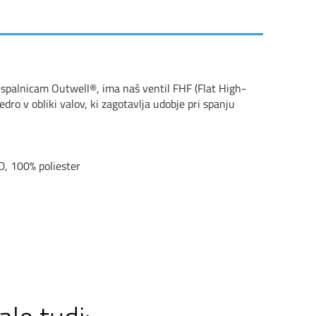
a spalnicam Outwell
®, ima na
š ventil FHF (Flat High-
ro v obliki valov, ki zagotavlja udobje pri spanju
D, 100% poliester