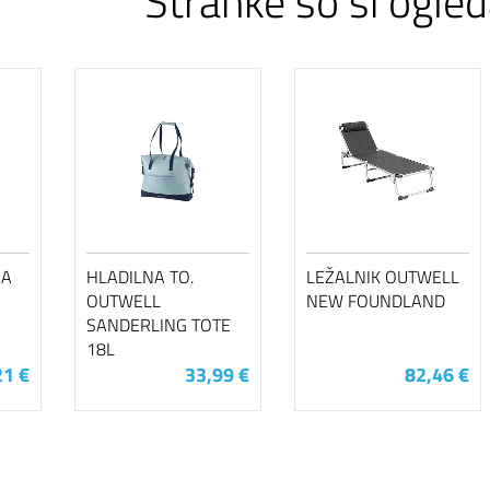
Stranke so si ogled
JA
HLADILNA TO.
LEŽALNIK OUTWELL
OUTWELL
NEW FOUNDLAND
SANDERLING TOTE
18L
21 €
33,99 €
82,46 €