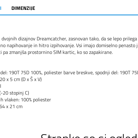
I
DIMENZIJE
 dvojnih dizajnov Dreamcatcher, zasnovan tako, da se lepo prileg
no napihovanje in hitro izpihovanje. Vsi imajo domiselno penasto jed
i pa zmanjša prostornino SIM kartic, ko so zapakirane.
 del: 190T 75D 100%, poliester barve breskve, spodnji del: 190T 75
20 x 5 cm (D x Š x V)
l
(-20 stopinj C)
ih vlaken: 100% poliester
 64 x 21 cm