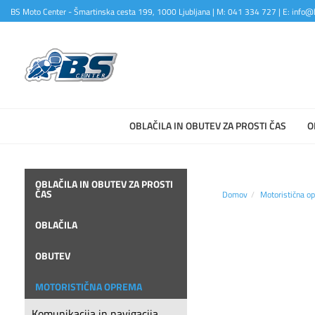
BS Moto Center - Šmartinska cesta 199, 1000 Ljubljana | M: 041 334 727 | E: info@b
OBLAČILA IN OBUTEV ZA PROSTI ČAS
O
OBLAČILA IN OBUTEV ZA PROSTI
ČAS
Domov
Motoristična o
OBLAČILA
OBUTEV
MOTORISTIČNA OPREMA
Komunikacija in navigacija