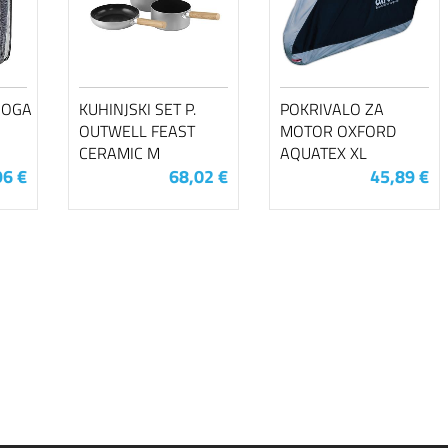
ROGA
KUHINJSKI SET P.
POKRIVALO ZA
OUTWELL FEAST
MOTOR OXFORD
CERAMIC M
AQUATEX XL
96 €
68,02 €
45,89 €