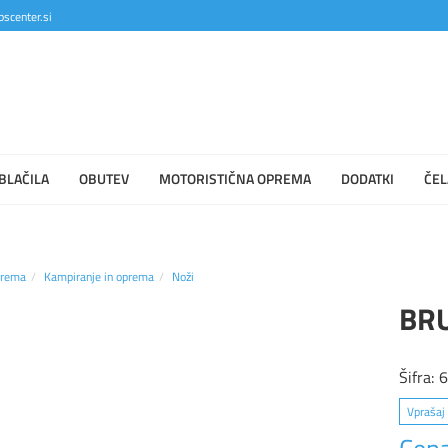
scenter.si
BLAČILA
OBUTEV
MOTORISTIČNA OPREMA
DODATKI
ČEL
prema
Kampiranje in oprema
Noži
BRU
Šifra:
Vprašaj 