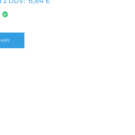
 z DDV:
6,84 €
KUPI