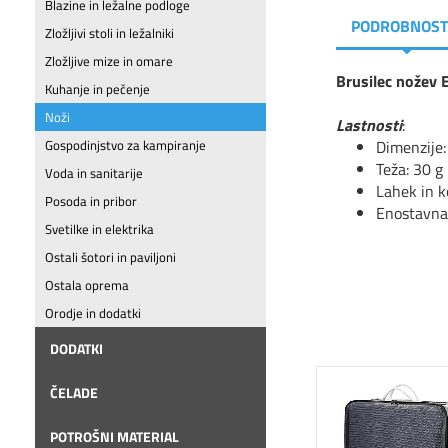
Blazine in ležalne podloge
PODROBNOST
Zložljivi stoli in ležalniki
Zložljive mize in omare
Brusilec nožev
Kuhanje in pečenje
Noži
Lastnosti
:
Dimenzije:
Gospodinjstvo za kampiranje
Teža: 30 g
Voda in sanitarije
Lahek in 
Posoda in pribor
Enostavna
Svetilke in elektrika
Ostali šotori in paviljoni
Ostala oprema
Orodje in dodatki
DODATKI
ČELADE
POTROŠNI MATERIAL