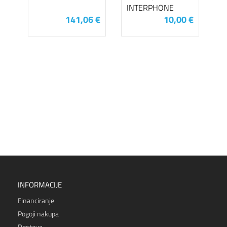
INTERPHONE
141,06 €
10,00 €
INFORMACIJE
Financiranje
Pogoji nakupa
Dostava