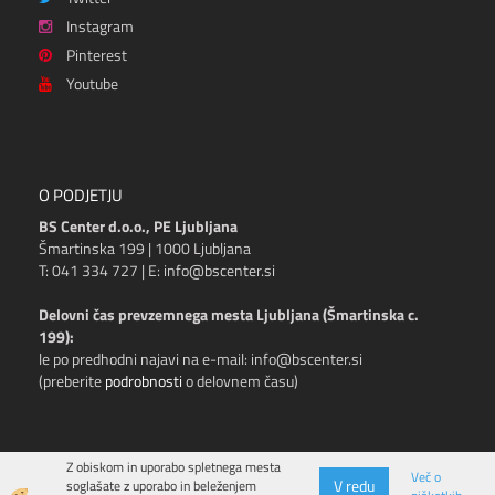
Instagram
Pinterest
Youtube
O PODJETJU
BS Center d.o.o., PE Ljubljana
Šmartinska 199 | 1000 Ljubljana
T: 041 334 727 | E: info@bscenter.si
Delovni čas prevzemnega mesta Ljubljana (Šmartinska c.
199):
le po predhodni najavi na e-mail: info@bscenter.si
(preberite
podrobnosti
o delovnem času)
Z obiskom in uporabo spletnega mesta
Več o
V redu
soglašate z uporabo in beleženjem