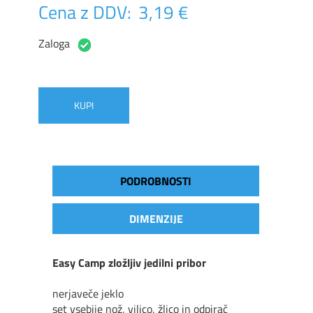
Cena z DDV:
3,19 €
Zaloga
KUPI
PODROBNOSTI
DIMENZIJE
Easy Camp zložljiv jedilni pribor
nerjaveče jeklo
set vsebije nož, vilico, žlico in odpirač