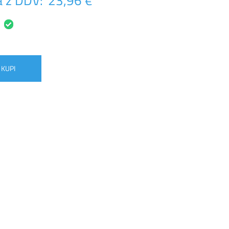
 z DDV:
23,96 €
KUPI