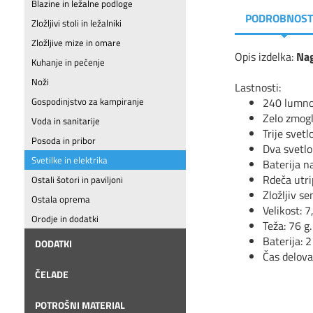
Blazine in ležalne podloge
PODROBNOST
Zložljivi stoli in ležalniki
Zložljive mize in omare
Opis izdelka:
Nag
Kuhanje in pečenje
Noži
Lastnosti:
240 lumno
Gospodinjstvo za kampiranje
Zelo zmogl
Voda in sanitarije
Trije svet
Posoda in pribor
Dva svetlo
Svetilke in elektrika
Baterija n
Rdeča utrip
Ostali šotori in paviljoni
Zložljiv se
Ostala oprema
Velikost: 7
Orodje in dodatki
Teža: 76 g.
Baterija: 2
DODATKI
Čas delova
ČELADE
POTROŠNI MATERIAL