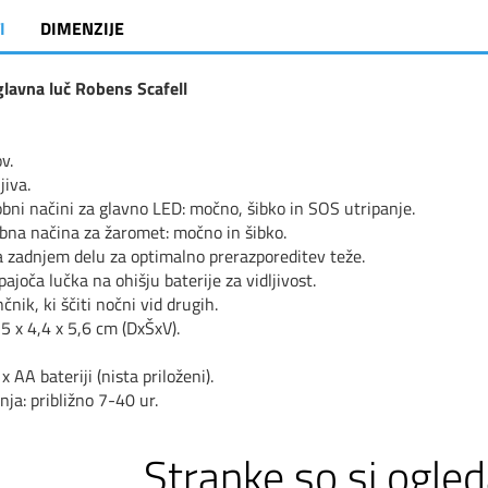
I
DIMENZIJE
lavna luč Robens Scafell
v.
jiva.
lobni načini za glavno LED: močno, šibko in SOS utripanje.
bna načina za žaromet: močno in šibko.
a zadnjem delu za optimalno prerazporeditev teže.
ajoča lučka na ohišju baterije za vidljivost.
nčnik, ki ščiti nočni vid drugih.
,5 x 4,4 x 5,6 cm (DxŠxV).
 x AA bateriji (nista priloženi).
nja: približno 7-40 ur.
Stranke so si ogled