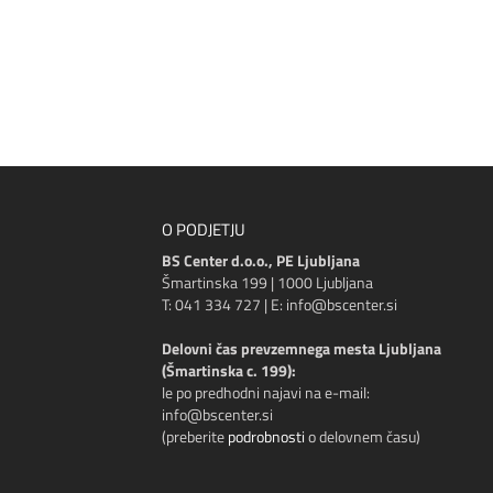
O PODJETJU
BS Center d.o.o., PE Ljubljana
Šmartinska 199 | 1000 Ljubljana
T: 041 334 727 | E: info@bscenter.si
Delovni čas prevzemnega mesta Ljubljana
(Šmartinska c. 199):
le po predhodni najavi na e-mail:
info@bscenter.si
(preberite
podrobnosti
o delovnem času)