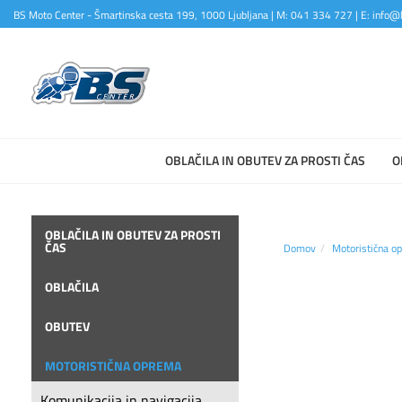
BS Moto Center - Šmartinska cesta 199, 1000 Ljubljana | M: 041 334 727 | E: info@b
OBLAČILA IN OBUTEV ZA PROSTI ČAS
O
OBLAČILA IN OBUTEV ZA PROSTI
ČAS
Domov
Motoristična o
OBLAČILA
OBUTEV
MOTORISTIČNA OPREMA
Komunikacija in navigacija