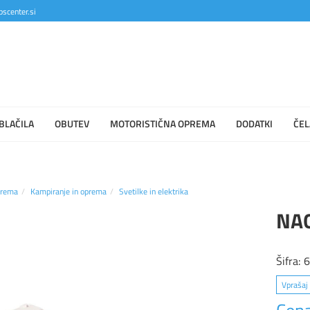
scenter.si
BLAČILA
OBUTEV
MOTORISTIČNA OPREMA
DODATKI
ČEL
prema
Kampiranje in oprema
Svetilke in elektrika
NA
Šifra:
Vprašaj 