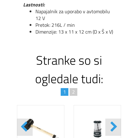
Lastnosti:
Napajalnik za uporabo v avtomobilu
12 V
Pretok: 216L / min
Dimenzije: 13 x 11 x 12 cm (D x
Š
x V)
Stranke so si
ogledale tudi:
1
2