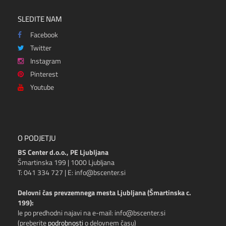
SLEDITE NAM
Facebook
Twitter
Instagram
Pinterest
Youtube
O PODJETJU
BS Center d.o.o., PE Ljubljana
Šmartinska 199 | 1000 Ljubljana
T: 041 334 727 | E: info@bscenter.si
Delovni čas prevzemnega mesta Ljubljana (Šmartinska c.
199):
le po predhodni najavi na e-mail: info@bscenter.si
(preberite
podrobnosti
o delovnem času)