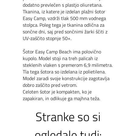
dodatno prevlečen s plastjo oliuretana.
Tkanina, iz katere je izdelan plažni šotor
Easy Camp, vzdrži tlak 500 mm vodnega
stolpca. Poleg tega je tkanina odlična za
sončne dni, saj pred sončnimi žarki ščiti z
UV-zaščito stopnje 50+.
Šotor Easy Camp Beach ima polovično
kupolo. Model stoji na treh palicah iz
steklenih vlaken s premerom 6,9 milimetra.
Tla tega šotora so izdelana iz polietilena.
Model zaradi svoje konstrukcije zagotavlja
dobro zaščito pred vetrom.
Celoten šotor je kompakten, ko je
zapakiran, in odlikuje ga majhna teža.
Stranke so si
ogledale tudi: