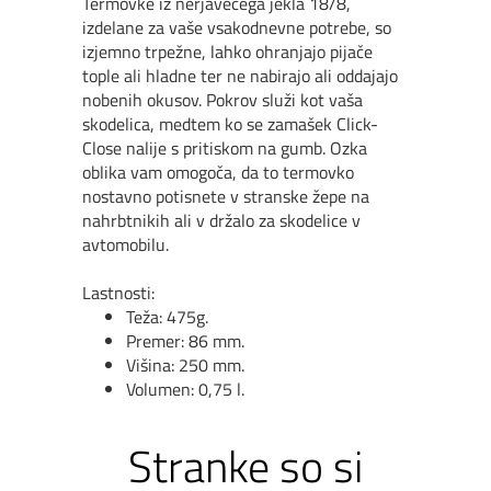
Termovke iz nerjavečega jekla 18/8,
izdelane za vaše vsakodnevne potrebe, so
izjemno trpežne, lahko ohranjajo pijače
tople ali hladne ter ne nabirajo ali oddajajo
nobenih okusov. Pokrov služi kot vaša
skodelica, medtem ko se zamašek Click-
Close nalije s pritiskom na gumb. Ozka
oblika vam omogoča, da to termovko
nostavno potisnete v stranske žepe na
nahrbtnikih ali v držalo za skodelice v
avtomobilu.
Lastnosti:
Teža: 475g.
Premer: 86 mm.
Višina: 250 mm.
Volumen: 0,75 l.
Stranke so si