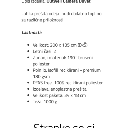
Opis izdelka:
Outwell Caldera Duvet
Lahka prešita odeja nudi dodatno toplino
za različne priložnosti.
Lastnosti:
Velikost: 200 x 135 cm (DxŠ)
Letni
č
asi: 2
Zunanji material: 190T bru
š
eni
poliester
Polnilo: Isofill reciklirani - premium
180 gsm
PFAS free, 100% reciklirani poliester
Izdelava: enoplastna prešita
Velikost paketa: 34 x 18 cm
Teža: 1000 g
Stranke so si