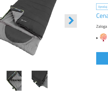
Vprašaj 
Cena
Zaloga