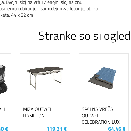
a: Dvojni sloj na vrhu / enojni sloj na dnu
osmerno odpiranje - samodejno zaklepanje, oblika L
aketa: 44 x 22 cm
Stranke so si ogled
ALL
MIZA OUTWELL
SPALNA VREČA
HAMILTON
OUTWELL
CELEBRATION LUX
40 €
119,21 €
64,46 €