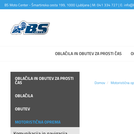
BS Moto Center - Šmartinska cesta 199, 1000 Ljubljana | M: 041 334 727 | E: info@b
OBLAČILA IN OBUTEV ZA PROSTI ČAS
O
OBLAČILA IN OBUTEV ZA PROSTI
ČAS
Domov
Motoristična o
OBLAČILA
OBUTEV
MOTORISTIČNA OPREMA
Komunikacija in navigacija