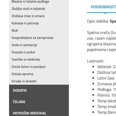
Blazine in ležalne podloge
PODROBNOST
Zložljivi stoli in ležalniki
Zložljive mize in omare
Opis izdelka:
Spa
Kuhanje in pečenje
Noži
Spalna vreča Out
vse, razen najbo
Gospodinjstvo za kampiranje
vgrajena blazin
Voda in sanitarije
popolnoma razpre
Posoda in pribor
Svetilke in elektrika
Lastnosti:
Velikost: 
Ostali šotori in paviljoni
Dolžina te
Ostala oprema
Letni časi:
Orodje in dodatki
Zunanja pl
Podloga: 1
DODATKI
Polnilo: 10
Temp (eks
ČELADE
Temp (mo
š
Temp (
ž
en
POTROŠNI MATERIAL