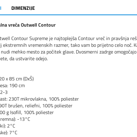
I
DIMENZIJE
lna vreča Outwell Contour
well Contour Supreme je najtoplejša Contour vreč in pravšnja reš
lj ekstremnih vremenskih razmer, tako vam bo prijetno celo noč. 
a nudi mehko mesto za počitek glave. Dvosmerni zadrge omogočajo 
te, da ustvarite odejo.
220 x 85 cm (DxŠ)
lesa: 190 cm
 2-3
ast: 230T mikrovlakna, 100% poliester
90T brušen, reliefni, 100% poliester
00 g Isofill, 100% poliester
tremna): -13°C
ki): 2°C
ske): 7°C