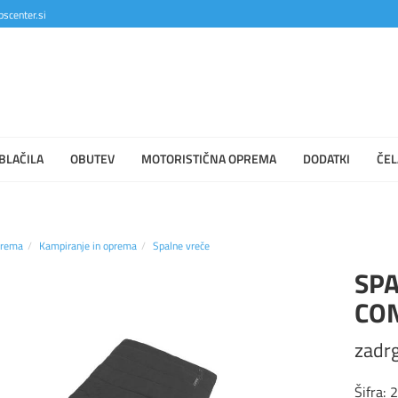
scenter.si
BLAČILA
OBUTEV
MOTORISTIČNA OPREMA
DODATKI
ČEL
prema
Kampiranje in oprema
Spalne vreče
SP
CO
zadrg
Šifra: