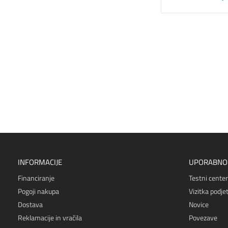
INFORMACIJE
UPORABNO
Financiranje
Testni center
Pogoji nakupa
Vizitka podjet
Dostava
Novice
Reklamacije in vračila
Povezave