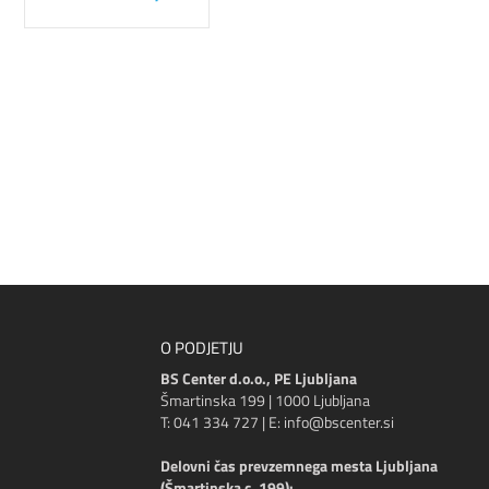
O PODJETJU
BS Center d.o.o., PE Ljubljana
Šmartinska 199 | 1000 Ljubljana
T: 041 334 727 | E: info@bscenter.si
Delovni čas prevzemnega mesta Ljubljana
(Šmartinska c. 199):