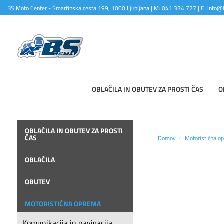
BS Moto Center - Šmartinska cesta 199, 1000 Ljubljana | M: 041 334 727 | E: info@b
OBLAČILA IN OBUTEV ZA PROSTI ČAS
O
OBLAČILA IN OBUTEV ZA PROSTI
ČAS
Domov
Motoristična o
OBLAČILA
OBUTEV
MOTORISTIČNA OPREMA
Komunikacija in navigacija