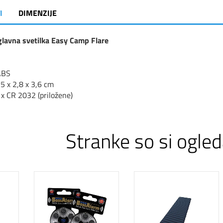
I
DIMENZIJE
lavna svetilka Easy Camp Flare
ABS
,5 x 2,8 x 3,6 cm
 x CR 2032 (prilo
ž
ene)
Stranke so si ogled