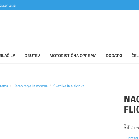
scenter.si
BLAČILA
OBUTEV
MOTORISTIČNA OPREMA
DODATKI
ČEL
prema
Kampiranje in oprema
Svetilke in elektrika
NA
FLI
Šifra:
Vprašaj 