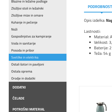
Blazine in ležalne podloge
PODROBNOST
Zložljivi stoli in ležalniki
Zložljive mize in omare
Opis izdelka:
Nag
Kuhanje in pečenje
Noži
Lastnosti:
Material: 
Gospodinjstvo za kampiranje
Velikost: 3
Voda in sanitarije
Baterije: 2
Posoda in pribor
Teža: 54 g
Svetilke in elektrika
Ostali šotori in paviljoni
Ostala oprema
Orodje in dodatki
DODATKI
ČELADE
POTROŠNI MATERIAL