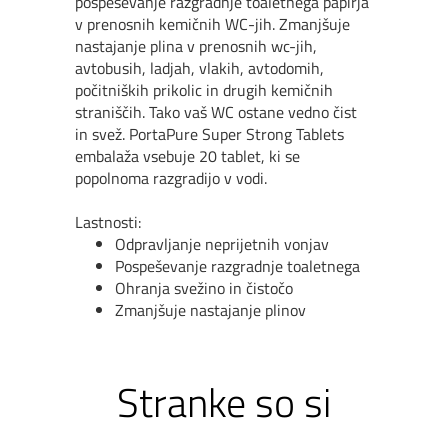
pospeševanje razgradnje toaletnega papirja
v prenosnih kemičnih WC-jih. Zmanjšuje
nastajanje plina v prenosnih wc-jih,
avtobusih, ladjah, vlakih, avtodomih,
počitniških prikolic in drugih kemičnih
straniščih. Tako vaš WC ostane vedno čist
in svež. PortaPure Super Strong Tablets
embalaža vsebuje 20 tablet, ki se
popolnoma razgradijo v vodi.
Lastnosti:
Odpravljanje neprijetnih vonjav
Pospeševanje razgradnje toaletnega
Ohranja svežino in čistočo
Zmanjšuje nastajanje plinov
Stranke so si