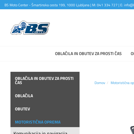
BS Moto Center - Šmartinska cesta 199, 1000 Ljubljana | M: 041 334 727 | E: info@b
OBLAČILA IN OBUTEV ZA PROSTI ČAS
O
OBLAČILA IN OBUTEV ZA PROSTI
ČAS
Domov
Motoristična o
OBLAČILA
OBUTEV
MOTORISTIČNA OPREMA
Komunikacija in navigacija