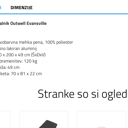
I
DIMENZIJE
alnik Outwell Evansville
Dvobarvna mehka pena, 100% poliester
šno lakiran aluminij
70 x 200 x 49 cm (ŠxDxV)
bremenitev: 120 kg
eža: 49 cm
aketa: 70 x 81 x 22 cm
Stranke so si ogled