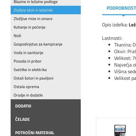
Blazine in ležalne podloge
PODROBNOST
Zložljivi stoli in ležalniki
Zložljive mize in omare
Opis izdelka:
Lež
Kuhanje in pečenje
Noži
Lastnosti:
Tkanina: 
Gospodinjstvo za kampiranje
Okvir: Pra
Voda in sanitarije
Velikost: 
Posoda in pribor
Največja o
Svetilke in elektrika
Višina sed
Velikost p
Ostali šotori in paviljoni
Ostala oprema
Orodje in dodatki
DODATKI
ČELADE
POTROŠNI MATERIAL