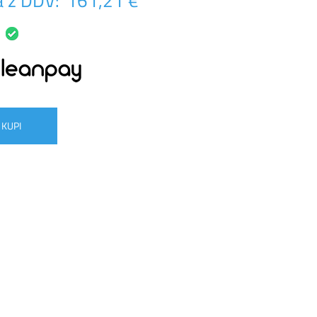
 z DDV:
161,21 €
KUPI