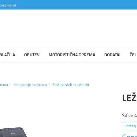
scenter.si
BLAČILA
OBUTEV
MOTORISTIČNA OPREMA
DODATKI
ČEL
prema
Kampiranje in oprema
Zložljivi stoli in ležalniki
LEŽ
Šifra:
Vprašaj 