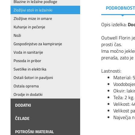
Blazine in ležalne podloge
PODROBNOST
Zložljivi stoli in ležalniki
Zložljive mize in omare
Opis izdelka:
Dod
Kuhanje in pečenje
Noži
Outwell Florin j
prosti čas.
Gospodinjstvo za kampiranje
Ima močno jeklen
Voda in sanitarije
prenaša, zato je 
Posoda in pribor
Svetilke in elektrika
Lastnosti:
Material: 
Ostali šotori in paviljoni
Voodoboje
Ostala oprema
Okvir: laki
Orodje in dodatki
Teža: 2 kg.
Velikost: 
DODATKI
Velikost pa
Največja n
ČELADE
POTROŠNI MATERIAL