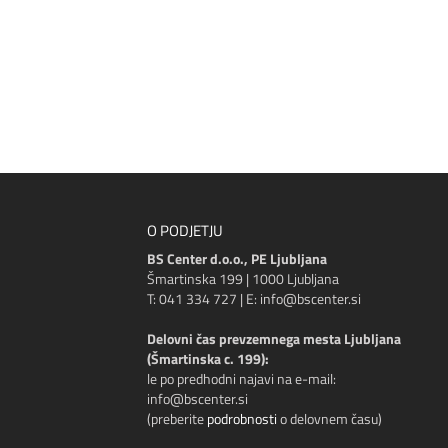
O PODJETJU
BS Center d.o.o., PE Ljubljana
Šmartinska 199 | 1000 Ljubljana
T: 041 334 727 | E: info@bscenter.si
Delovni čas prevzemnega mesta Ljubljana
(Šmartinska c. 199):
le po predhodni najavi na e-mail:
info@bscenter.si
(preberite
podrobnosti
o delovnem času)