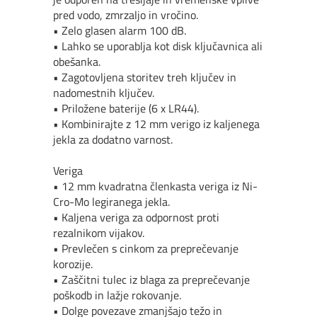
pred vodo, zmrzaljo in vro
č
ino.
• Zelo glasen alarm 100 dB.
• Lahko se uporablja kot disk klju
č
avnica ali
obe
šanka.
• Zagotovljena storitev treh klju
č
ev in
nadomestnih klju
čev.
• Priložene baterije (6 x LR44).
• Kombinirajte z 12 mm verigo iz kaljenega
jekla za dodatno varnost.
Veri
ga
• 12 mm kvadratna
č
lenkasta veriga iz Ni-
Cro-Mo legiranega jekla.
• Kaljena veriga za odpornost proti
rezalnikom vijakov.
• Prevle
č
en s cinkom za prepre
čevanje
korozije.
• Zaš
č
itni tulec iz blaga za prepre
čevanje
poškodb in lažje rokovanje.
• Dolge povezave zmanjšajo težo in