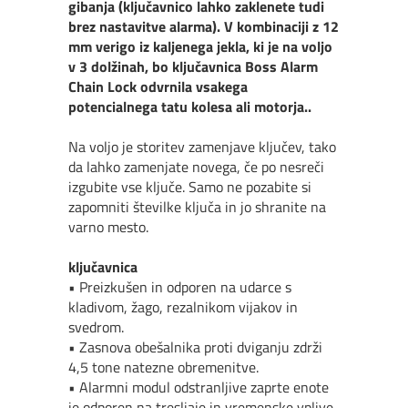
gibanja (ključavnico lahko zaklenete tudi
brez nastavitve alarma). V kombinaciji z 12
mm verigo iz kaljenega jekla, ki je na voljo
v 3 dolžinah, bo ključavnica Boss Alarm
Chain Lock odvrnila vsakega
potencialnega tatu kolesa ali motorja..
Na voljo je storitev zamenjave ključev, tako
da lahko zamenjate novega, če po nesreči
izgubite vse ključe. Samo ne pozabite si
zapomniti številke ključa in jo shranite na
varno mesto.
ključavnica
• Preizkušen in odporen na udarce s
kladivom, žago, rezalnikom vijakov in
svedrom.
• Zasnova obešalnika proti dviganju zdrži
4,5 tone natezne obremenitve.
• Alarmni modul odstranljive zaprte enote
je odporen na tresljaje in vremenske vplive