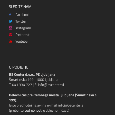
SLEDITE NAM
Facebook
Twitter
Instagram
Pinterest
Youtube
O PODJETJU
BS Center d.o.o., PE Ljubljana
Šmartinska 199 | 1000 Ljubljana
T: 041 334 727 | E: info@bscenter.si
Delovni čas prevzemnega mesta Ljubljana (Šmartinska c.
199):
le po predhodni najavi na e-mail: info@bscenter.si
(preberite
podrobnosti
o delovnem času)