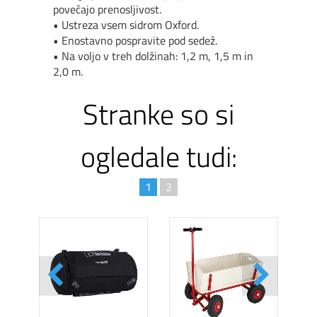
pove
č
ajo prenosljivost.
• Ustreza vsem sidrom Oxford.
• Enostavno pospravite pod sedež.
• Na voljo v treh dolžinah: 1,2 m, 1,5 m in
2,0 m.
Stranke so si
ogledale tudi:
1
2