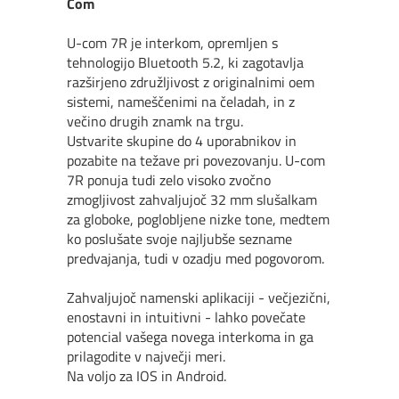
Com
U-com 7R je interkom, opremljen s
tehnologijo Bluetooth 5.2, ki zagotavlja
razširjeno združljivost z originalnimi oem
sistemi, nameščenimi na čeladah, in z
večino drugih znamk na trgu.
Ustvarite skupine do 4 uporabnikov in
pozabite na težave pri povezovanju. U-com
7R ponuja tudi zelo visoko zvočno
zmogljivost zahvaljujoč 32 mm slušalkam
za globoke, poglobljene nizke tone, medtem
ko poslušate svoje najljubše sezname
predvajanja, tudi v ozadju med pogovorom.
Zahvaljujoč namenski aplikaciji - večjezični,
enostavni in intuitivni - lahko povečate
potencial vašega novega interkoma in ga
prilagodite v največji meri.
Na voljo za IOS in Android.