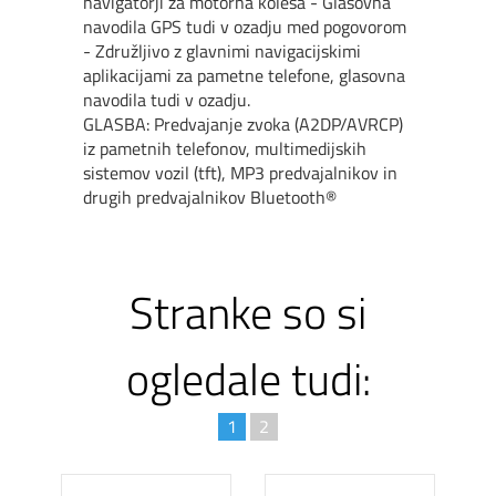
navigatorji za motorna kolesa - Glasovna
navodila GPS tudi v ozadju med pogovorom
- Združljivo z glavnimi navigacijskimi
aplikacijami za pametne telefone, glasovna
navodila tudi v ozadju.
GLASBA: Predvajanje zvoka (A2DP/AVRCP)
iz pametnih telefonov, multimedijskih
sistemov vozil (tft), MP3 predvajalnikov in
drugih predvajalnikov Bluetooth®
Stranke so si
ogledale tudi:
1
2