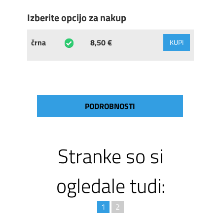
Izberite opcijo za nakup
črna
8,50 €
KUPI
PODROBNOSTI
Stranke so si
ogledale tudi:
1
2