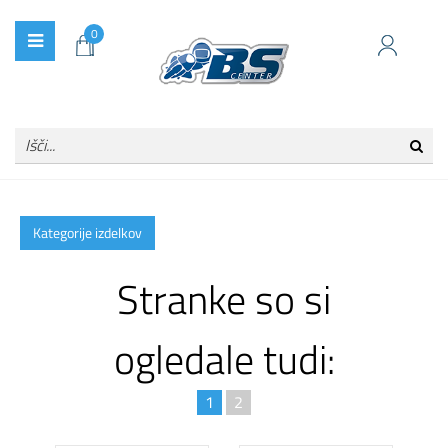
0
Kategorije izdelkov
Stranke so si
ogledale tudi:
1
2