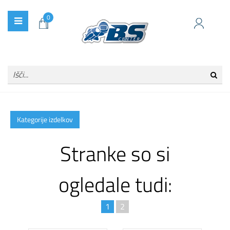
0
Kategorije izdelkov
Stranke so si
ogledale tudi:
1
2