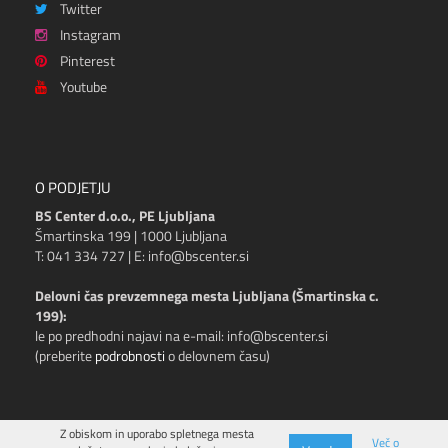
Twitter
Instagram
Pinterest
Youtube
O PODJETJU
BS Center d.o.o., PE Ljubljana
Šmartinska 199 | 1000 Ljubljana
T: 041 334 727 | E: info@bscenter.si
Delovni čas prevzemnega mesta Ljubljana (Šmartinska c.
199):
le po predhodni najavi na e-mail: info@bscenter.si
(preberite
podrobnosti
o delovnem času)
Z obiskom in uporabo spletnega mesta
Več o