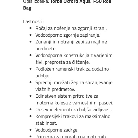
Opis izdelka:
Torba Oxford Aqua T-50 Roll
Bag
Lastnosti:
Ročaj za nošenje na zgornji strani.
Vodoodporno zgornje zapiranje.
Zunanji in notranji žepi za majhne
predmete.
Vodoodporna konstrukcija z varjenimi
šivi, preprosta za čiščenje.
Podložen ramenski trak za dodatno
udobje.
Sprednji mrežati žep za shranjevanje
vlažnih predmetov.
Edinstven sistem pritrditve za
motorna kolesa z varnostnimi pasovi.
Odsevni elementi za boljšo vidljivost.
Kompresijski trakovi za maksimalno
stabilnost.
Vodoodporne zadrge.
Primerna za uporabo na motornih