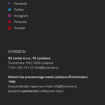
Facebook
Twitter
Instagram
Pinterest
Youtube
O PODJETJU
BS Center d.o.o., PE Ljubljana
Šmartinska 199 | 1000 Ljubljana
T: 041 334 727 | E: info@bscenter.si
Delovni čas prevzemnega mesta Ljubljana (Šmartinska c.
199):
le po predhodni najavi na e-mail: info@bscenter.si
(preberite
podrobnosti
o delovnem času)