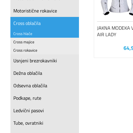
Motoristične rokavice
Cross oblačila
JAKNA MODEKA 
Cross hlače
AIR LADY
Cross majice
64,
Cross rokavice
Usnjeni brezrokavniki
Dežna oblačila
Odsevna oblačila
Podkape, rute
Ledvični pasovi
Tube, ovratniki