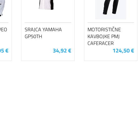
VEO
SRAJCA YAMAHA
MOTORISTIČNE
GP50TH
KAVBOJKE PMJ
CAFERACER
95 €
34,92 €
124,50 €