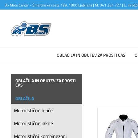
BS Moto Center - Šmartinska cesta 199, 1000 Ljubljana | M: 041 334 727 | E: info@b
OBLAČILA IN OBUTEV ZA PROSTI ČAS
O
OBLAČILA IN OBUTEV ZA PROSTI
ČAS
OBLAČILA
Motoristične hlače
Motoristične jakne
Motoristični kombinezoni