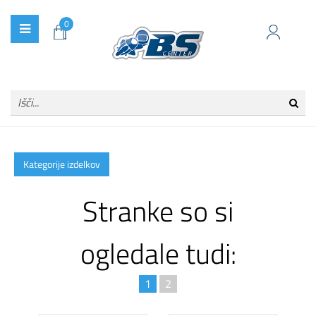
0
Kategorije izdelkov
Stranke so si
ogledale tudi:
1
2