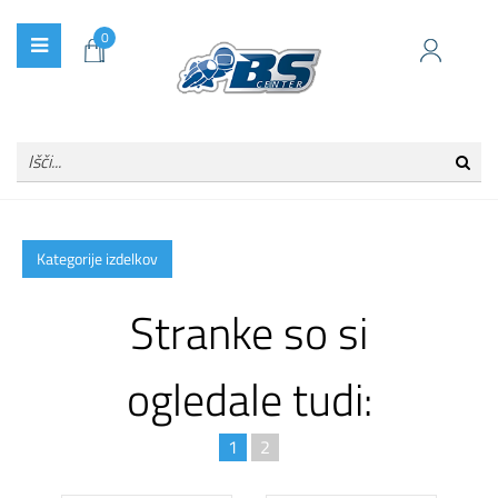
0
Kategorije izdelkov
Stranke so si
ogledale tudi:
1
2