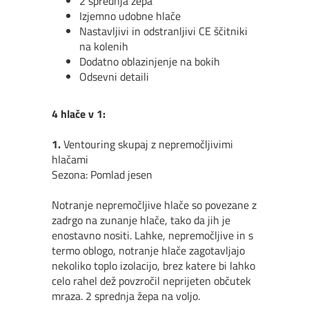
2 sprednja žepa
Izjemno udobne hlače
Nastavljivi in odstranljivi CE ščitniki
na kolenih
Dodatno oblazinjenje na bokih
Odsevni detaili
4 hlače v 1:
1.
Ventouring skupaj z nepremočljivimi
hlačami
Sezona: Pomlad jesen
Notranje nepremočljive hlače so povezane z
zadrgo na zunanje hlače, tako da jih je
enostavno nositi. Lahke, nepremočljive in s
termo oblogo, notranje hlače zagotavljajo
nekoliko toplo izolacijo, brez katere bi lahko
celo rahel dež povzročil neprijeten občutek
mraza. 2 sprednja žepa na voljo.