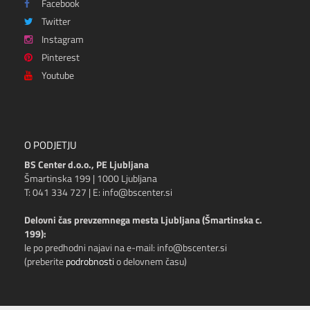
Facebook
Twitter
Instagram
Pinterest
Youtube
O PODJETJU
BS Center d.o.o., PE Ljubljana
Šmartinska 199 | 1000 Ljubljana
T: 041 334 727 | E: info@bscenter.si
Delovni čas prevzemnega mesta Ljubljana (Šmartinska c.
199):
le po predhodni najavi na e-mail: info@bscenter.si
(preberite
podrobnosti
o delovnem času)