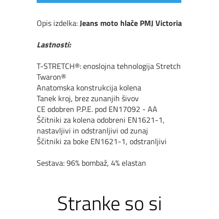
Opis izdelka:
Jeans moto hlače PMJ Victoria
Lastnosti:
T-STRETCH
®: enoslojna tehnologija Stretch
Twaron®
Anatomska konstrukcija kolena
Tanek kroj, brez zunanjih
š
ivov
CE odobren P.P.E. pod EN17092 - AA
Šč
itniki za kolena odobreni EN1621-1,
nastavljivi in ​​odstranljivi od zunaj
Šč
itniki za boke EN1621-1, odstranljivi
Sestava: 96% bombaž, 4% elastan
Stranke so si