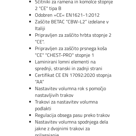
Šč
itniki za ramena in komolce stopnje
2 "CE" tipa B
Odobren »CE« EN1621-1:2012
Za
šč
ite BETAC “CBW-L2” izdelane v
Italiji
Pripravljen za za
šč
ito hrbta stopnje 2
"CE".
Pripravljen za za
šč
ito prsnega ko
š
a
"CE" "CHEST-PRO" stopnje 1
Laminirani lomni elementi na
sprednji, stranski in zadnji strani
Certifikat CE EN 17092:2020 stopnja
“AA”
Nastavitev volumna rok s pomo
č
jo
nastavljivih trakov
Trakovi za nastavitev volumna
podlakti
Regulacija obsega pasu preko trakov
Nastavitev volumna spodnjega dela
jakne z dvojnimi trakovi za
prilagajanje