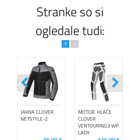
Stranke so si
ogledale tudi:
1
2
JAKNA CLOVER
MOTOR. HLAČE
NETSTYLE-2
CLOVER
VENTOURING3 WP
LADY
95,00 €
125,00 €