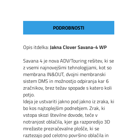
PODROBNOSTI
Opis itdelka:
Jakna Clover Savana-4 WP
Savana 4 je nova ADV/Touring reš
itev, ki se
z vsemi najnovej
š
imi tehnologijami, kot so
membrana IN&OUT, dvojni membranski
sistem DMS in mo
ž
nostjo odpiranja kar 6
zra
č
nikov, brez te
ž
av spopade s katero koli
potjo.
Ideja je ustvariti jakno pod jakno iz zraka, ki
bo kos najtoplej
š
im podnebjem. Zrak, ki
vstopa skozi
š
tevilne dovode, te
č
e v
notranjost obla
č
ila, kjer ga razporedijo 3D
mre
ž
aste prezra
č
evalne plo
šč
e, ki se
raztezajo pod celotno povr
š
ino obla
č
ila in