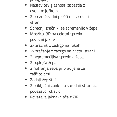
Nastavitev glasnosti zapestja z
dvojnim je
ž
kom
2 prezra
č
evaln
i
plo
šči
na sprednji
strani
Sprednji zra
č
niki se spremenijo v
ž
epe
Mre
ž
ica-3D na celotni sprednji
povr
š
ini jakne
2
x
z
ra
č
nik z zadrgo na rokah
2
x z
ra
č
enje z zadrgo na hrbtni strani
2 nepremo
č
ljiva sprednja
ž
epa
2 toplej
ša
ž
ep
a
2 notranja
ž
epa pripravljena za
za
šč
ito prsi
Zadnji
ž
ep
š
t. 1
2 priklju
č
ni zanki na sprednji strani za
povezavo rokavic
Povezava jakna-hla
č
e z ZIP