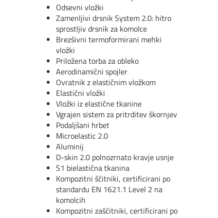
Odsevni vložki
Zamenljivi drsnik System 2.0: hitro
sprostljiv drsnik za komolce
Brezšivni termoformirani mehki
vložki
Priložena torba za obleko
Aerodinamični spojler
Ovratnik z elastičnim vložkom
Elastični vložki
Vložki iz elastične tkanine
Vgrajen sistem za pritrditev škornjev
Podaljšani hrbet
Microelastic 2.0
Aluminij
D-skin 2.0 polnozrnato kravje usnje
S1 bielastična tkanina
Kompozitni ščitniki, certificirani po
standardu EN 1621.1 Level 2 na
komolcih
Kompozitni zaščitniki, certificirani po