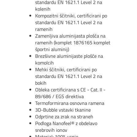
standardu EN 1621.1 Level 2 na
kolenih
Kompozitni ščitniki, certificirani po
standardu EN 1621.1 Level 2 na
ramenih
Zamenljiva aluminijasta plošča na
ramenih (komplet 1876165 komplet
športni aluminij)
Brezšivne aluminijaste plošče na
komolcih
Mehki ščitniki, certificirani po
standardu EN 1621.1 Level 2 na
bokih
Obleka certificirana s CE - Cat. II -
89/686 / EGS direktiva
Termoformirana osnovna ramena
3D-Bubble vstavki tkanine
Odprtine za zrak na straneh
Podloga Nanofeel® z obdelavo
srebrovih ionov
Material: 100% usnje