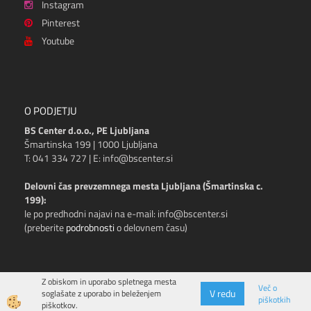
Instagram
Pinterest
Youtube
O PODJETJU
BS Center d.o.o., PE Ljubljana
Šmartinska 199 | 1000 Ljubljana
T: 041 334 727 | E: info@bscenter.si
Delovni čas prevzemnega mesta Ljubljana (Šmartinska c.
199):
le po predhodni najavi na e-mail: info@bscenter.si
(preberite
podrobnosti
o delovnem času)
Z obiskom in uporabo spletnega mesta
Več o
V redu
soglašate z uporabo in beleženjem
piškotkih
Izdelava spletne trgovine
piškotkov.