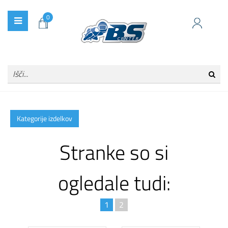
0
Kategorije izdelkov
Stranke so si
ogledale tudi:
1
2