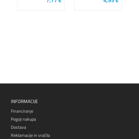
7,77 €
4,95 €
INFORMACIJE
Financiranje
Pogoji nakupa
Dostava
Reklamacije in vračila