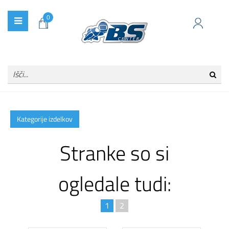
0
Kategorije izdelkov
Stranke so si
ogledale tudi:
1
2