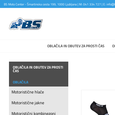
BS Moto Center - Šmartinska cesta 199, 1000 Ljubljana | M: 041 334 727 | E: info@b
OBLAČILA IN OBUTEV ZA PROSTI ČAS
O
OBLAČILA IN OBUTEV ZA PROSTI
ČAS
OBLAČILA
Motoristične hlače
Motoristične jakne
Motoristični kombinezoni