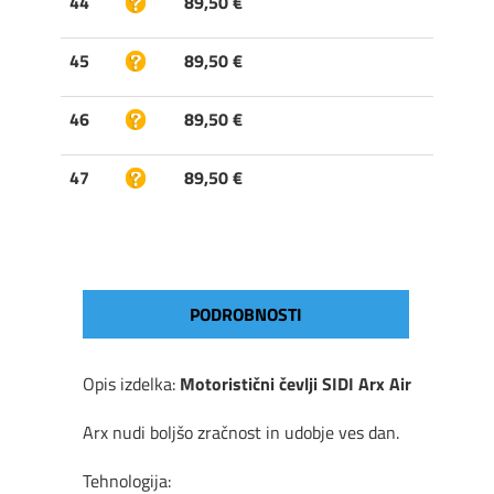
44
89,50 €
45
89,50 €
46
89,50 €
47
89,50 €
PODROBNOSTI
Opis izdelka:
Motoristični čevlji SIDI Arx Air
Arx
nudi boljšo zračnost
in
udobje ves dan.
T
ehnologija
: