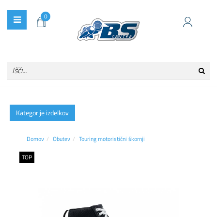
0
Kategorije izdelkov
Domov
Obutev
Touring motoristični škornji
TOP