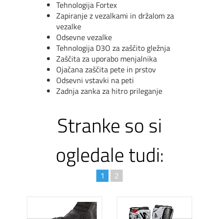
Tehnologija Fortex
Zapiranje z vezalkami in dr
ž
alom za
vezalke
Odsevne vezalke
Tehnologija D3O za za
šč
ito gle
ž
nja
Za
šč
ita
za uporabo
menjalnika
Oja
č
ana za
šč
ita pete in prstov
Odsevni vstavki na peti
Zadnja zanka za hitro prileganje
Stranke so si
ogledale tudi:
1
2