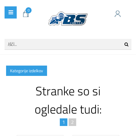
0
Kategorije izdelkov
Stranke so si
ogledale tudi:
1
2