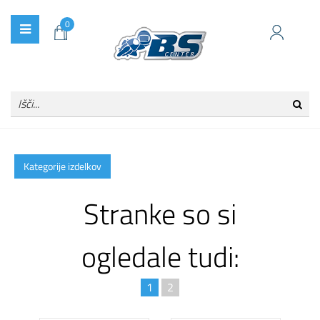
0
Kategorije izdelkov
Stranke so si
ogledale tudi:
1
2