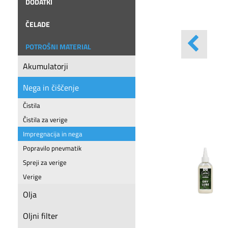
DODATKI
ČELADE
POTROŠNI MATERIAL
Akumulatorji
Nega in čiščenje
Čistila
Čistila za verige
Impregnacija in nega
Popravilo pnevmatik
Spreji za verige
Verige
Olja
Oljni filter