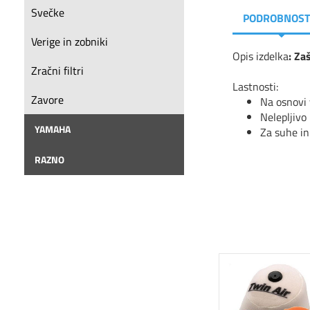
Svečke
PODROBNOST
Verige in zobniki
Opis izdelka
: Za
Zračni filtri
Lastnosti:
Zavore
Na osnovi 
Nelepljivo
YAMAHA
Za suhe in
RAZNO