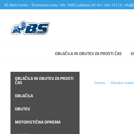
BS Moto Center - Šmartinska cesta 199, 1000 Ljubljana | M: 041 334 727 | E: info@b
OBLAČILA IN OBUTEV ZA PROSTI ČAS
O
OBLAČILA IN OBUTEV ZA PROSTI
ČAS
Domov
Potrošni materi
OBLAČILA
OBUTEV
MOTORISTIČNA OPREMA