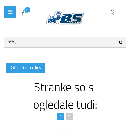
0
Kategorije izdelkov
Stranke so si
ogledale tudi:
1
2