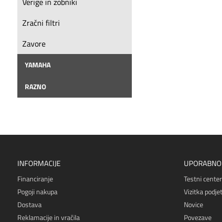
Verige in zobniki
Zračni filtri
Zavore
YAMAHA
RAZNO
INFORMACIJE
UPORABNO
Financiranje
Testni center
Pogoji nakupa
Vizitka podjet
Dostava
Novice
Reklamacije in vračila
Povezave