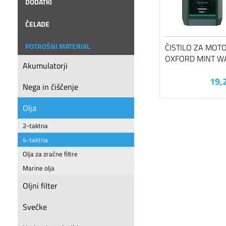
DODATKI
ČELADE
POTROŠNI MATERIAL
ČISTILO ZA MOT
OXFORD MINT W
Akumulatorji
19,
Nega in čiščenje
Olja
2-taktna
4-taktna
Olja za zračne filtre
Marine olja
Oljni filter
Svečke