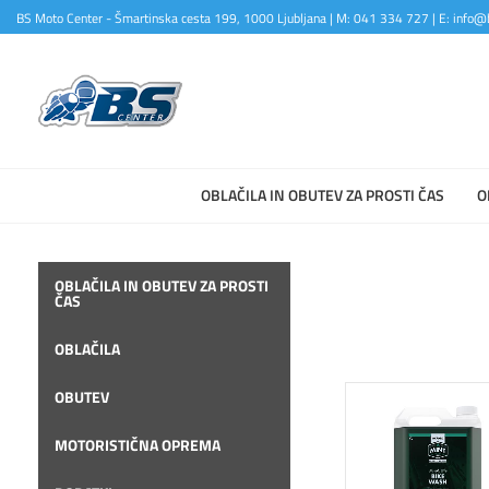
BS Moto Center - Šmartinska cesta 199, 1000 Ljubljana | M: 041 334 727 | E: info@b
OBLAČILA IN OBUTEV ZA PROSTI ČAS
O
OBLAČILA IN OBUTEV ZA PROSTI
ČAS
OBLAČILA
OBUTEV
MOTORISTIČNA OPREMA