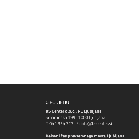
O PODJETJU
BS Center d.o.o., PE Ljubljana
Šmartinska 199 | 1000 Ljubljana
T: 041 334 727 | E: info@bscenter.si
Delovni čas prevzemnega mesta Ljubljana